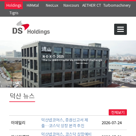
Holdings
HiMetal
NeoLux
Navcours
AETHER CT
Turbomachinery
Tigris
N·E·X·T·2025
The 1
INNO-Creator via Unlimited Challenge
st
Think! Act! Enjoy!
덕산 뉴스
전체보기